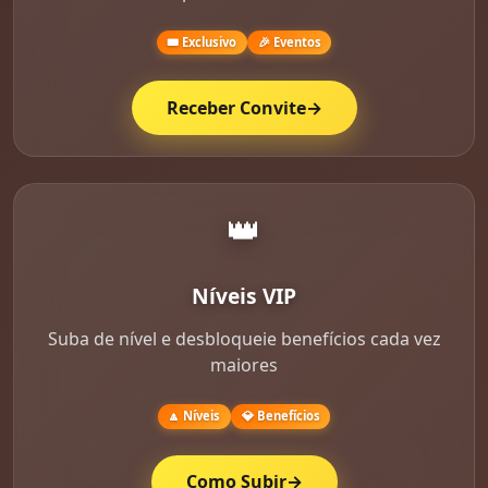
🎟️ Exclusivo
🎉 Eventos
Receber Convite
→
👑
Níveis VIP
Suba de nível e desbloqueie benefícios cada vez
maiores
🔼 Níveis
💎 Benefícios
Como Subir
→