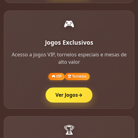
🎮
Jogos Exclusivos
Acesso a jogos VIP, torneios especiais e mesas de
alto valor
🎮 VIP
🏆 Torneios
Ver Jogos
→
🏆