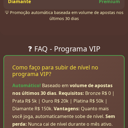
Diamante
Premium
💡 Promoção automática baseada em volume de apostas nos
últimos 30 dias
❓ FAQ - Programa VIP
Como faço para subir de nível no
programa VIP?
Automático!
Baseado em
volume de apostas
nos últimos 30 dias
.
Requisitos:
Bronze R$ 0 |
Prata R$ 5k | Ouro R$ 20k | Platina R$ 50k |
Diamante R$ 150k.
Vantagens:
Quanto mais
você joga, automaticamente sobe de nível.
Sem
perda:
Nunca cai de nível durante o mês ativo.