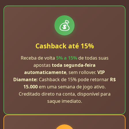
💰
Cashback até 15%
Receba de volta
5% a 15%
de todas suas
apostas
toda segunda-feira
automaticamente
, sem rollover.
VIP
Diamante:
Cashback de 15% pode retornar
R$
15.000
em uma semana de jogo ativo.
Creditado direto na conta, disponível para
saque imediato.