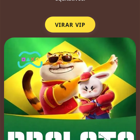
VIRAR VIP