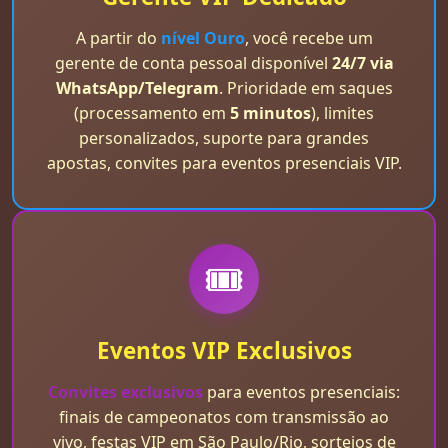
A partir do
nível Ouro
, você recebe um
gerente de conta pessoal disponível
24/7 via
WhatsApp/Telegram
. Prioridade em saques
(processamento em
5 minutos
), limites
personalizados, suporte para grandes
apostas, convites para eventos presenciais VIP.
🎟️
Eventos VIP Exclusivos
Convites exclusivos
para eventos presenciais:
finais de campeonatos com transmissão ao
vivo, festas VIP em São Paulo/Rio, sorteios de