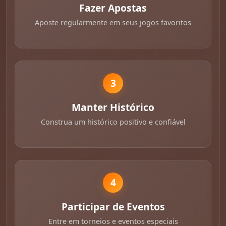
Fazer Apostas
Aposte regularmente em seus jogos favoritos
3
Manter Histórico
Construa um histórico positivo e confiável
4
Participar de Eventos
Entre em torneios e eventos especiais