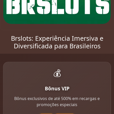
Brslots: Experiência Imersiva e
Diversificada para Brasileiros
💰
Bônus VIP
Bônus exclusivos de até 500% em recargas e
promoções especiais