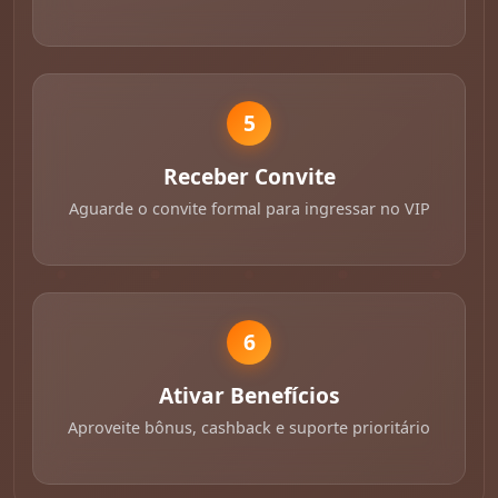
5
Receber Convite
Aguarde o convite formal para ingressar no VIP
6
Ativar Benefícios
Aproveite bônus, cashback e suporte prioritário